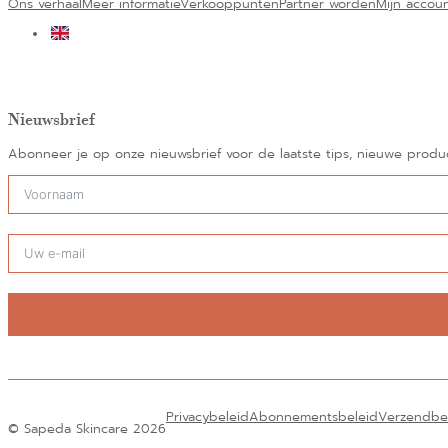
Ons verhaal
Meer informatie
Verkooppunten
Partner worden
Mijn accou
Nieuwsbrief
Abonneer je op onze nieuwsbrief voor de laatste tips, nieuwe prod
Alternatief:
Privacybeleid
Abonnementsbeleid
Verzendbe
© Sapeda Skincare 2026