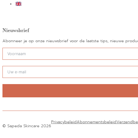
Nieuwsbrief
Abonneer je op onze nieuwsbrief voor de laatste tips, nieuwe prod
Alternatief:
Privacybeleid
Abonnementsbeleid
Verzendbe
© Sapeda Skincare 2026