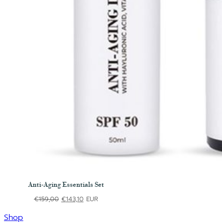
Anti-Aging Essentials Set
Oorspronkelijke
Huidige
€
159,00
€
143,10
EUR
prijs
prijs
was:
is:
Shop