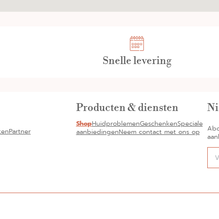
Snelle levering
Producten & diensten
Ni
Shop
Huidproblemen
Geschenken
Speciale
Abo
ten
Partner
aanbiedingen
Neem contact met ons op
aan
Alte