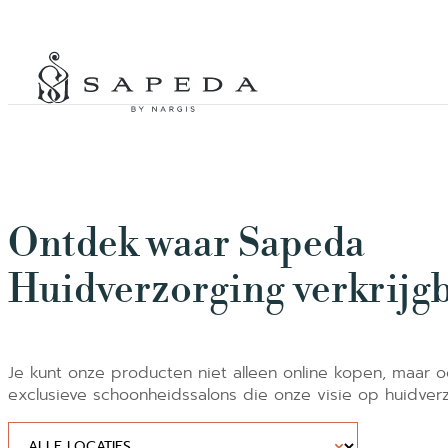
BUNDELAANBIEDINGEN
Ontdek waar Sapeda
Huidverzorging verkrijgb
Je kunt onze producten niet alleen online kopen, maar o
exclusieve schoonheidssalons die onze visie op huidverz
Dropdown plaatsen
Selecteer inhoud