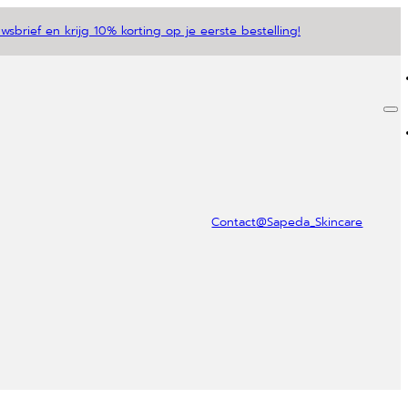
sbrief en krijg 10% korting op je eerste bestelling!
Contact
@Sapeda_Skincare