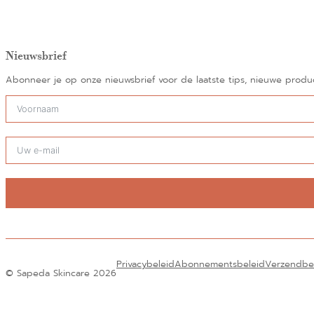
Nieuwsbrief
Abonneer je op onze nieuwsbrief voor de laatste tips, nieuwe prod
Alternatief:
Privacybeleid
Abonnementsbeleid
Verzendbe
© Sapeda Skincare 2026